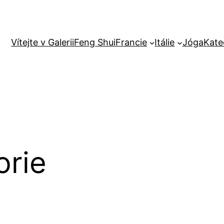
Vítejte v Galerii
Feng Shui
Francie
Itálie
Jóga
Kate
rie