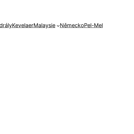
drály
Kevelaer
Malaysie
Německo
Pel-Mel