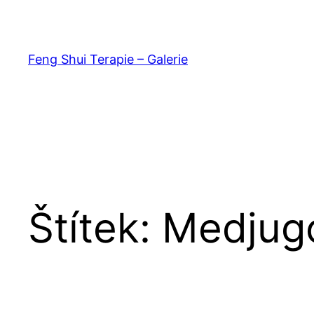
Přeskočit
na
obsah
Feng Shui Terapie – Galerie
Štítek:
Medjugo