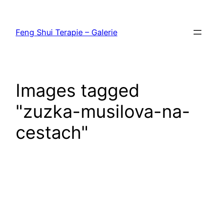
Přeskočit
na
Feng Shui Terapie – Galerie
obsah
Images tagged
"zuzka-musilova-na-
cestach"