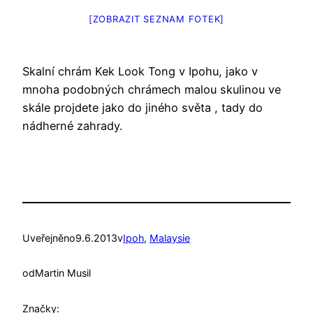
[ZOBRAZIT SEZNAM FOTEK]
Skalní chrám Kek Look Tong v Ipohu, jako v
mnoha podobných chrámech malou skulinou ve
skále projdete jako do jiného světa , tady do
nádherné zahrady.
Uveřejněno
9.6.2013
v
Ipoh
, 
Malaysie
od
Martin Musil
Značky: